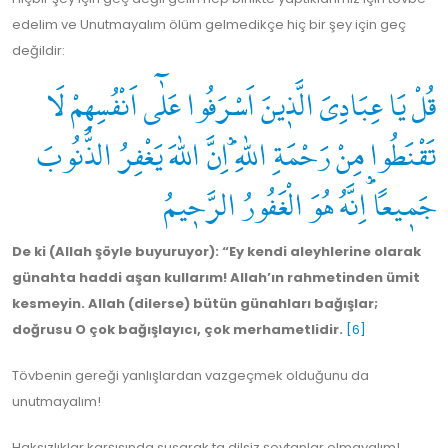
edelim ve Unutmayalım ölüm gelmedikçe hiç bir şey için geç
değildir:
قُلْ يَا عِبَادِيَ الَّذٖينَ اَسْرَفُوا عَلٰٓى اَنْفُسِهِمْ لَا
تَقْنَطُوا مِنْ رَحْمَةِ اللّٰهِؕ اِنَّ اللّٰهَ يَغْفِرُ الذُّنُوبَ
جَمٖيعاًؕ اِنَّهُ هُوَ الْغَفُورُ الرَّحٖيمُ
De ki (Allah şöyle buyuruyor): “Ey kendi aleyhlerine olarak
günahta haddi aşan kullarım! Allah’ın rahmetinden ümit
kesmeyin. Allah (dilerse) bütün günahları bağışlar;
doğrusu O çok bağışlayıcı, çok merhametlidir.
[6]
Tövbenin gereği yanlışlardan vazgeçmek olduğunu da
unutmayalım!
Haksızlıklar karşısında susarak ta dilsiz şeytanlar olmayalım!