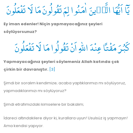
يَٓا اَيُّهَا الَّذ۪ينَ اٰمَنُوا لِمَ تَقُولُونَ مَا لَا تَفْعَلُونَ
Ey iman edenler! Niçin yapmayacağınız şeyleri
söylüyorsunuz?
كَبُرَ مَقْتاً عِنْدَ اللّٰهِ اَنْ تَقُولُوا مَا لَا تَفْعَلُونَ
Yapmayacağınız şeyleri söylemeniz Allah katında çok
çirkin bir davranıştır.
[3]
Şimdi bir soralım kendimize; acaba yaptıklarımızı mı söylüyoruz,
yapmadıklarımızı mı söylüyoruz?
Şimdi etrafımızdaki kimselere bir bakalım;
İdareci altındakilere diyor ki, kurallara uyun! Usulsüz iş yapmayın!
Ama kendisi yapıyor.