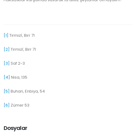
[1]
Tirmizî, Birr 71
[2]
Tirmizî, Birr 71
[3]
Saf 2-3
[4]
Nisa, 135
[5]
Buhari, Enbiya, 54
[6]
Zümer 53
Dosyalar