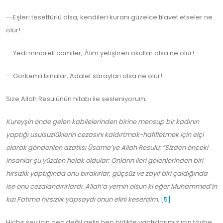
--Eşleri tesettürlü olsa, kendileri kuranı güzelce tilavet etseler ne
olur!
--Yedi minareli camiler, Âlim yetiştiren okullar olsa ne olur!
--Görkemli binalar, Adalet sarayları olsa ne olur!
Size Allah Resulünün hitabı ile sesleniyorum;
Kureyşin önde gelen kabilelerinden birine mensup bir kadının
yaptığı usulsüzlüklerin cezasını kaldırtmak-hafifletmek için elçi
olarak gönderilen azatlısı Üsame’ye Allah Resulü: “Sizden önceki
insanlar şu yüzden helak oldular: Onların ileri gelenlerinden biri
hırsızlık yaptığında onu bırakırlar, güçsüz ve zayıf biri çaldığında
ise onu cezalandırırlardı. Allah’a yemin olsun ki eğer Muhammed’in
kızı Fatıma hırsızlık yapsaydı onun elini keserdim.
[5]
Hiçbir şey için geç değil gelin hep birlikte yaptıklarımız için tövbe