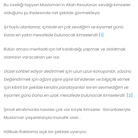
Bu özelliği taşıyan Müslüman'ın Allah Resulünün sevdiği kimseler
olduğunu şu ifadesinde net şekilde görmekteyiz:
İyi huylu olanlarınız, içinizde en çok sevdiğim ve kıyamet günü
bana en yakın mesafede bulunacak kimselerdir
.
[1]
Bütün amacı menfaati için laf kalabalığı yapmak ve aldatmak
olanların varacakları yer ise;
Güzel sohbet ediyor dedirtmek için uzun uzun konuşanlar, sözünü
beğendirmek için ağzını şişire şişire laf edenler ve bilgiçlik etmek
için kibirli bir şekilde kendini paralayanlar ise en sevmediğim ve
kıyamet günü bana en uzak mesafede bulunacak kimselerdir.
[2]
Şimdi etrafımızda nasılda çok var böyle kimseler. Görüntüleriyle
Müslüman yaşantılarıyla münafık olan...
Hâlbuki Rabbimiz açık bir şekilde uyarıyor;