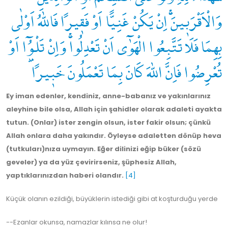
وَالْاَقْرَبٖينَۚ اِنْ يَكُنْ غَنِياًّ اَوْ فَقٖيراً فَاللّٰهُ اَوْلٰى
بِهِمَا فَلَا تَتَّبِعُوا الْهَوٰٓى اَنْ تَعْدِلُواۚ وَاِنْ تَلْـوُٓ۫ا اَوْ
تُعْرِضُوا فَاِنَّ اللّٰهَ كَانَ بِمَا تَعْمَلُونَ خَبٖيراً
Ey iman edenler, kendiniz, anne-babanız ve yakınlarınız
aleyhine bile olsa, Allah için şahidler olarak adaleti ayakta
tutun. (Onlar) ister zengin olsun, ister fakir olsun; çünkü
Allah onlara daha yakındır. Öyleyse adaletten dönüp heva
(tutkuları)nıza uymayın. Eğer dilinizi eğip büker (sözü
geveler) ya da yüz çevirirseniz, şüphesiz Allah,
yaptıklarınızdan haberi olandır.
[4]
Küçük olanın ezildiği, büyüklerin istediği gibi at koşturduğu yerde
--Ezanlar okunsa, namazlar kılınsa ne olur!