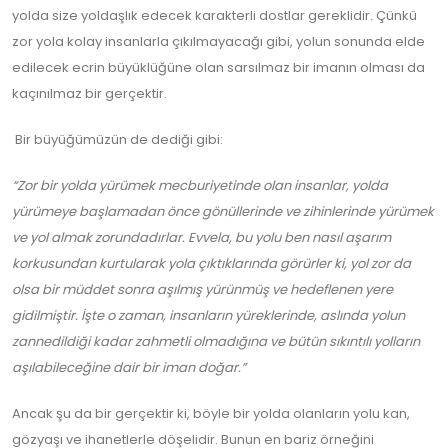
yolda size yoldaşlık edecek karakterli dostlar gereklidir. Çünkü
zor yola kolay insanlarla çıkılmayacağı gibi, yolun sonunda elde
edilecek ecrin büyüklüğüne olan sarsılmaz bir imanın olması da
kaçınılmaz bir gerçektir.
Bir büyüğümüzün de dediği gibi:
“Zor bir yolda yürümek mecburiyetinde olan insanlar, yolda
yürümeye başlamadan önce gönüllerinde ve zihinlerinde yürümek
ve yol almak zorundadırlar. Evvela, bu yolu ben nasıl aşarım
korkusundan kurtularak yola çıktıklarında görürler ki, yol zor da
olsa bir müddet sonra aşılmış yürünmüş ve hedeflenen yere
gidilmiştir. İşte o zaman, insanların yüreklerinde, aslında yolun
zannedildiği kadar zahmetli olmadığına ve bütün sıkıntılı yolların
aşılabileceğine dair bir iman doğar.”
Ancak şu da bir gerçektir ki, böyle bir yolda olanların yolu kan,
gözyaşı ve ihanetlerle döşelidir. Bunun en bariz örneğini