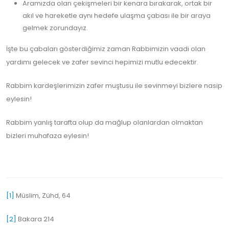
Aramızda olan çekişmeleri bir kenara bırakarak, ortak bir
akıl ve hareketle aynı hedefe ulaşma çabası ile bir araya
gelmek zorundayız.
İşte bu çabaları gösterdiğimiz zaman Rabbimizin vaadi olan
yardımı gelecek ve zafer sevinci hepimizi mutlu edecektir.
Rabbim kardeşlerimizin zafer muştusu ile sevinmeyi bizlere nasip
eylesin!
Rabbim yanlış tarafta olup da mağlup olanlardan olmaktan
bizleri muhafaza eylesin!
[1]
Müslim, Zühd, 64
[2]
Bakara 214