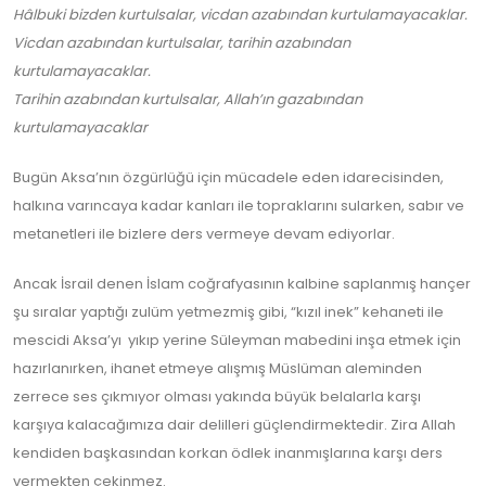
Hâlbuki bizden kurtulsalar, vicdan azabından kurtulamayacaklar.
Vicdan azabından kurtulsalar, tarihin azabından
kurtulamayacaklar.
Tarihin azabından kurtulsalar, Allah’ın gazabından
kurtulamayacaklar
Bugün Aksa’nın özgürlüğü için mücadele eden idarecisinden,
halkına varıncaya kadar kanları ile topraklarını sularken, sabır ve
metanetleri ile bizlere ders vermeye devam ediyorlar.
Ancak İsrail denen İslam coğrafyasının kalbine saplanmış hançer
şu sıralar yaptığı zulüm yetmezmiş gibi, “kızıl inek” kehaneti ile
mescidi Aksa’yı yıkıp yerine Süleyman mabedini inşa etmek için
hazırlanırken, ihanet etmeye alışmış Müslüman aleminden
zerrece ses çıkmıyor olması yakında büyük belalarla karşı
karşıya kalacağımıza dair delilleri güçlendirmektedir. Zira Allah
kendiden başkasından korkan ödlek inanmışlarına karşı ders
vermekten çekinmez.