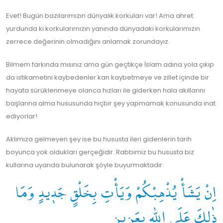
Evet! Bugün bazılarımızın dünyalık korkuları var! Ama ahret
yurdunda ki korkularımızın yanında dünyadaki korkularımızın
zerrece değerinin olmadığını anlamak zorundayız.
Bilmem farkında mısınız ama gün geçtikçe İslam adına yola çıkıp
da istikametini kaybedenler kan kaybetmeye ve zillet içinde bir
hayata sürüklenmeye olanca hızları ile giderken hala akıllarını
başlarına alma hususunda hiçbir şey yapmamak konusunda inat
ediyorlar!
Aklımıza gelmeyen şey ise bu hususta ileri gidenlerin tarih
boyunca yok oldukları gerçeğidir. Rabbimiz bu hususta biz
kullarına uyarıda bulunarak şöyle buyurmaktadır:
اِنْ يَشَأْ يُذْهِبْكُمْ وَيَأْتِ بِخَلْقٍ جَدٖيدٍ وَمَا
ذٰلِكَ عَلَى اللّٰهِ بِعَزٖيزٍ