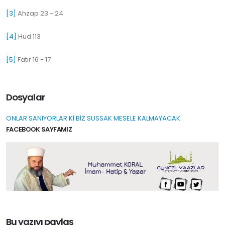
[3]
Ahzap 23 - 24
[4]
Hud 113
[5]
Fatır 16 - 17
Dosyalar
ONLAR SANIYORLAR Kİ BİZ SUSSAK MESELE KALMAYACAK
FACEBOOK SAYFAMIZ
Bu yazıyı paylaş