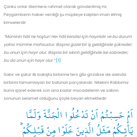
Çünkü onlar âlemlere rahmet olarak gönderilmiş Hz.
Peygamberin haber verdiği şu müjdeye kalpten iman etmiş
kimselerdir:
“Müminin hâli ne hoştur! Her hâli kendisi için hayırlıdır ve bu durum
yalnız mümine mahsustur. Başına güzel bir iş geldiğinde şükreder;
bu onun için hayır olur. Başına bir sıkıntı geldiğinde ise sabreder;
bu da onun için hayır olur.”
[1]
Sabır ve şükür ilk bakışta birbirine ters gibi gözükse de aslında
birbirini tamamlayan bir bütünün parçalarıdır. Nitekim Rabbimiz
buna işaret ederek son ana kadar mücadelenin ve sabrın
sonunun selamet olduğunu şöyle beyan etmektedir:
اَمْ حَسِبْتُمْ اَنْ تَدْخُلُوا الْجَنَّةَ وَلَمَّا
يَأْتِكُمْ مَثَلُ الَّذٖينَ خَلَوْا مِنْ قَبْلِكُمْؕ