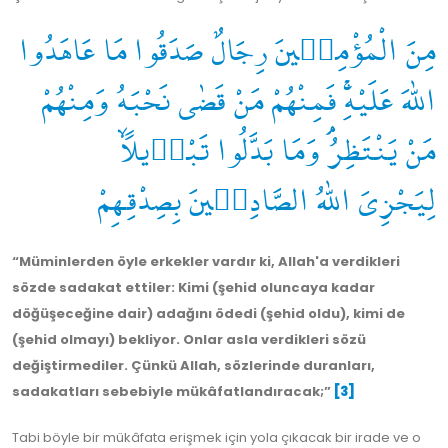
مِنَ الْمُؤْمِن۪ينَ رِجَالٌ صَدَقُوا مَا عَاهَدُوا
اللّٰهَ عَلَيْهِۚ فَمِنْهُمْ مَنْ قَضٰى نَحْبَهُ وَمِنْهُمْ
مَنْ يَنْتَظِرُۘ وَمَا بَدَّلُوا تَبْد۪يلًاۙ
لِيَجْزِيَ اللّٰهُ الصَّادِق۪ينَ بِصِدْقِهِمْ
“Müminlerden öyle erkekler vardır ki, Allah'a verdikleri
sözde sadakat ettiler: Kimi (şehid oluncaya kadar
döğüşeceğine dair) adağını ödedi (şehid oldu), kimi de
(şehid olmayı) bekliyor. Onlar asla verdikleri sözü
değiştirmediler.
Çünkü Allah, sözlerinde duranları,
sadakatları sebebiyle mükâfatlandıracak;”
[3]
Tabi böyle bir mükâfata erişmek için yola çıkacak bir irade ve o