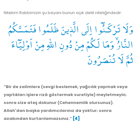
Nitekim Rabbimizin şu beyanı bunun açık delili niteliğindedir:
وَلَا تَرْكَـنُٓوا اِلَى الَّذٖينَ ظَلَمُوا فَتَمَسَّكُمُ
النَّارُۙ وَمَا لَكُمْ مِنْ دُونِ اللّٰهِ مِنْ اَوْلِيَٓاءَ
ثُمَّ لَا تُنْصَرُونَ
“Bir de zalimlere (sevgi beslemek, yağcılık yapmak veya
yaptıkları işlere rızâ göstermek suretiyle) meyletmeyin;
sonra size ateş dokunur (Cehennemlik olursunuz).
Allah'dan başka yardımcılarınız da yoktur; sonra
azabından kurtarılamazsınız.”
[4]