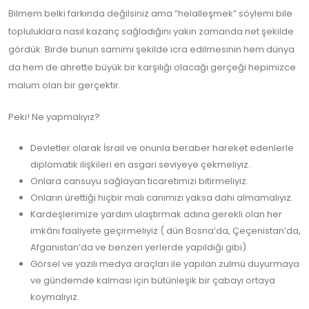
Bilmem belki farkında değilsiniz ama “helalleşmek” söylemi bile
topluluklara nasıl kazanç sağladığını yakın zamanda net şekilde
gördük. Birde bunun samimi şekilde icra edilmesinin hem dünya
da hem de ahrette büyük bir karşılığı olacağı gerçeği hepimizce
malum olan bir gerçektir.
Peki! Ne yapmalıyız?
Devletler olarak İsrail ve onunla beraber hareket edenlerle
diplomatik ilişkileri en asgari seviyeye çekmeliyiz.
Onlara cansuyu sağlayan ticaretimizi bitirmeliyiz.
Onların ürettiği hiçbir malı canımızı yaksa dahi almamalıyız.
Kardeşlerimize yardım ulaştırmak adına gerekli olan her
imkânı faaliyete geçirmeliyiz ( dün Bosna’da, Çeçenistan’da,
Afganistan’da ve benzeri yerlerde yapıldığı gibi)
Görsel ve yazılı medya araçları ile yapılan zulmü duyurmaya
ve gündemde kalması için bütünleşik bir çabayı ortaya
koymalıyız.