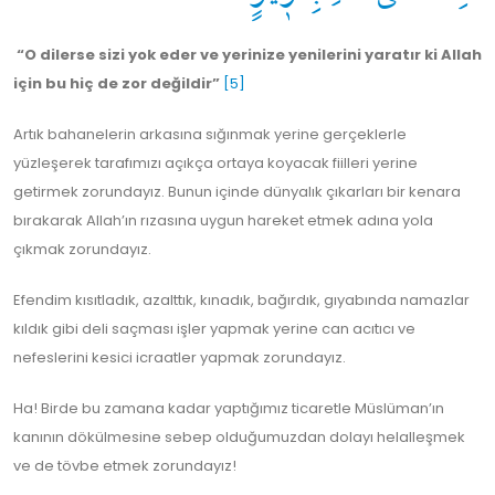
“O dilerse sizi yok eder ve yerinize yenilerini yaratır ki Allah
için bu hiç de zor değildir”
[5]
Artık bahanelerin arkasına sığınmak yerine gerçeklerle
yüzleşerek tarafımızı açıkça ortaya koyacak fiilleri yerine
getirmek zorundayız. Bunun içinde dünyalık çıkarları bir kenara
bırakarak Allah’ın rızasına uygun hareket etmek adına yola
çıkmak zorundayız.
Efendim kısıtladık, azalttık, kınadık, bağırdık, gıyabında namazlar
kıldık gibi deli saçması işler yapmak yerine can acıtıcı ve
nefeslerini kesici icraatler yapmak zorundayız.
Ha! Birde bu zamana kadar yaptığımız ticaretle Müslüman’ın
kanının dökülmesine sebep olduğumuzdan dolayı helalleşmek
ve de tövbe etmek zorundayız!