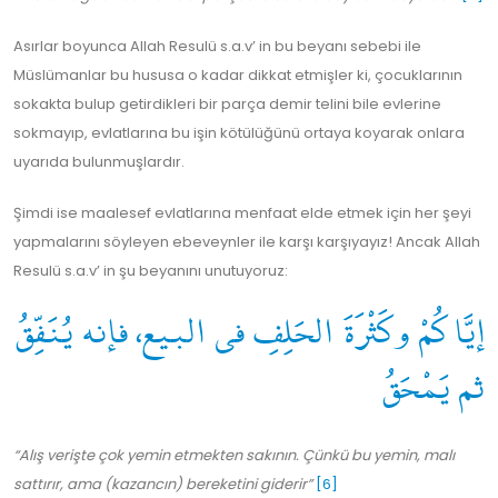
Asırlar boyunca Allah Resulü s.a.v’ in bu beyanı sebebi ile
Müslümanlar bu hususa o kadar dikkat etmişler ki, çocuklarının
sokakta bulup getirdikleri bir parça demir telini bile evlerine
sokmayıp, evlatlarına bu işin kötülüğünü ortaya koyarak onlara
uyarıda bulunmuşlardır.
Şimdi ise maalesef evlatlarına menfaat elde etmek için her şeyi
yapmalarını söyleyen ebeveynler ile karşı karşıyayız! Ancak Allah
Resulü s.a.v’ in şu beyanını unutuyoruz:
إيَّاكُمْ وكَثْرَةَ الحَلِفِ في البيع، فإنه يُنَفِّقُ
ثم يَمْحَقُ
“Alış verişte çok yemin etmekten sakının. Çünkü bu yemin, malı
sattırır, ama (kazancın) bereketini giderir”
[6]