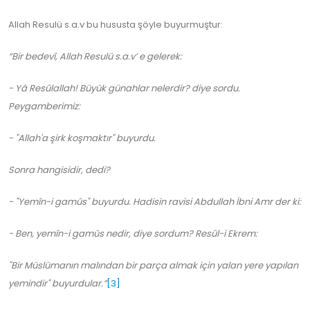
Allah Resulü s.a.v bu hususta şöyle buyurmuştur:
“Bir bedevî, Allah Resulü s.a.v’ e gelerek:
- Yâ Resûlallah! Büyük günahlar nelerdir? diye sordu.
Peygamberimiz:
- "Allah'a şirk koşmaktır" buyurdu.
Sonra hangisidir, dedi?
- "Yemîn-i gamûs" buyurdu. Hadisin ravisi Abdullah İbni Amr der ki:
- Ben, yemîn-i gamûs nedir, diye sordum? Resûl-i Ekrem:
"Bir Müslümanın malından bir parça almak için yalan yere yapılan
yemindir" buyurdular.”
[3]