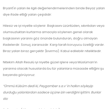
Bryant'ın yalan ile ilgili değerlendirmelerinden biride Beyaz yalan
diye ifade ettiği yalan çeşididir:
Hilesiz ve iyi niyetle söylenir. Başkasını üzüntüden, sıkıntıdan veya
olumsuzluktan kurtarma amacıyla söylenen genel olarak
başkasının yararını göz önünde bulunduran, doğru olmayan
ifadelerdir. Sonuç zararsızdır. Karşı tarafı koruyucu özelliği vardır.
Biraz yalan biraz gerçektir (kıvırma). Kabul edilebilir niteliktedir.
Nitekim Allah Resulü iyi niyetle güzel işlere veya Müslüman’ın
yararına olacak hususlarda bu tür yalanlara müsaade ettiğini şu
beyanda görüyoruz:
“Ümmü Külsûm dedi ki, Peygamber s.a.v’ in halkın söyleyip
durduğu yalanlardan sadece üçüne izin verdiğini işittim. Bunlar
da: