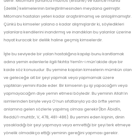
denir. Mitomani yunanca muthos (efsane) ve latince mania
(delilik) kelimelerinin birleştirilmesinden meydana gelmiştir.
Mitomani hastaları yeteri kadar araştırılmamış ve anlaşılmamıştır.
Çünkü bu kimseler yalana o kadar alışmışlardır ki, söyledikleri
yalanlara kendilerini inandırmış ve inandıkları bu yalanlar üzerine
hayat kuracak bir delilik haline geçmiş kimselerdir.
İşte bu seviyede bir yalan hastalığına kapılıp bunu kanıtlamak
adına yemin edenlerle ilgili fıkıhta Yemîn-i mün’akide diye bir
kaide söz konusudur. Bu yemine kapılan kimselerin mümkün olan
ve geleceğe ait bir şeyi yapmak veya yapmamak üzere
yaptıkları yemini ifade eder. Bir kimsenin şu işi yapacağım veya
yapmayacağım diye yemin etmesi böyledir. Bu yeminin Allah’ın
isimlerinden biriyle veya O’nun sıfatlarıyla ya da örfte yemin
anlamına gelen sözlerle yapılmış olması gerekir(İbn Âbidîn,
Reddü’l-muhtâr, V, 478, 481-486). Bu yemini eden kişinin, dinin
yasakladığı bir şeyi yapmaya veya emrettiği bir şeyi terk etmeye
yönelik olmadıkça ettiği yeminin gereğini yapması gerekir.