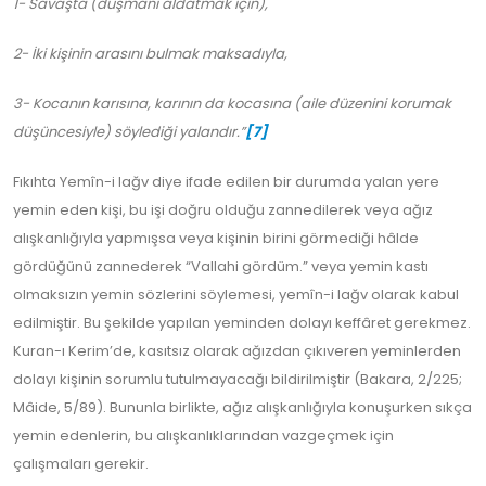
1- Savaşta (düşmanı aldatmak için),
2- İki kişinin arasını bulmak maksadıyla,
3- Kocanın karısına, karının da kocasına (aile düzenini korumak
düşüncesiyle) söylediği yalandır.”
[7]
Fıkıhta Yemîn-i lağv diye ifade edilen bir durumda yalan yere
yemin eden kişi, bu işi doğru olduğu zannedilerek veya ağız
alışkanlığıyla yapmışsa veya kişinin birini görmediği hâlde
gördüğünü zannederek “Vallahi gördüm.” veya yemin kastı
olmaksızın yemin sözlerini söylemesi, yemîn-i lağv olarak kabul
edilmiştir. Bu şekilde yapılan yeminden dolayı keffâret gerekmez.
Kuran-ı Kerim’de, kasıtsız olarak ağızdan çıkıveren yeminlerden
dolayı kişinin sorumlu tutulmayacağı bildirilmiştir (Bakara, 2/225;
Mâide, 5/89). Bununla birlikte, ağız alışkanlığıyla konuşurken sıkça
yemin edenlerin, bu alışkanlıklarından vazgeçmek için
çalışmaları gerekir.