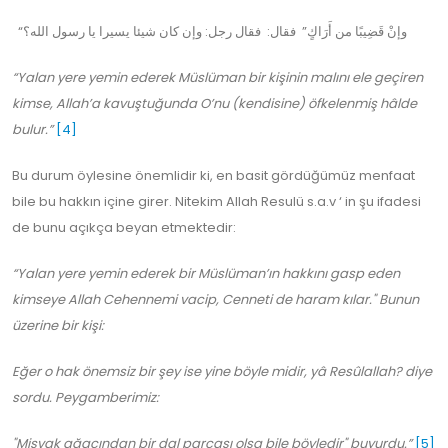
“وإنْ قَضِيبًا من أَرَاكٍ” فقال: فقال رجل: وإن كان شيئا يسيرا يا رسول الله؟
“Yalan yere yemin ederek Müslüman bir kişinin malını ele geçiren
kimse, Allah’a kavuştuğunda O’nu (kendisine) öfkelenmiş hâlde
bulur.”
[4]
Bu durum öylesine önemlidir ki, en basit gördüğümüz menfaat
bile bu hakkın içine girer. Nitekim Allah Resulü s.a.v ‘ in şu ifadesi
de bunu açıkça beyan etmektedir:
“Yalan yere yemin ederek bir Müslüman’ın hakkını gasp eden
kimseye Allah Cehennemi vacip, Cenneti de haram kılar." Bunun
üzerine bir kişi:
Eğer o hak önemsiz bir şey ise yine böyle midir, yâ Resûlallah? diye
sordu. Peygamberimiz:
"Misvak ağacından bir dal parçası olsa bile böyledir" buyurdu.”
[5]