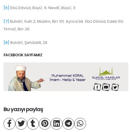
[6]
Ebû Dâvûd, Büyû’, 6; Nesâî, Büyû’, 3
[7]
Buhârî, Sulh 2; Müslim, Birr 101. Ayrıca bk. Ebû Dâvûd, Edeb 50;
Tirmizî, Birr 26.
[8]
Buhârî, Şehâdât, 26
FACEBOOK SAYFAMIZ
Bu yazıyı paylaş