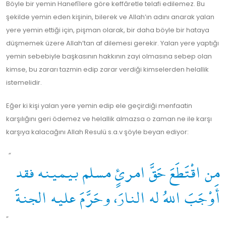
Böyle bir yemin Hanefîlere göre keffâretle telafi edilemez. Bu
şekilde yemin eden kişinin, bilerek ve Allah’ın adını anarak yalan
yere yemin ettiği için, pişman olarak, bir daha böyle bir hataya
düşmemek üzere Allah’tan af dilemesi gerekir. Yalan yere yaptığı
yemin sebebiyle başkasının hakkının zayi olmasına sebep olan
kimse, bu zararı tazmin edip zarar verdiği kimselerden helallik
istemelidir.
Eğer ki kişi yalan yere yemin edip ele geçirdiği menfaatin
karşılığını geri ödemez ve helallik almazsa o zaman ne ile karşı
karşıya kalacağını Allah Resulü s.a.v şöyle beyan ediyor:
“
من اقْتَطَعَ حَقَّ امرئٍ مسلم بيمينه فقد
أَوْجَبَ اللهُ له النارَ، وحَرَّمَ عليه الجنةَ
”