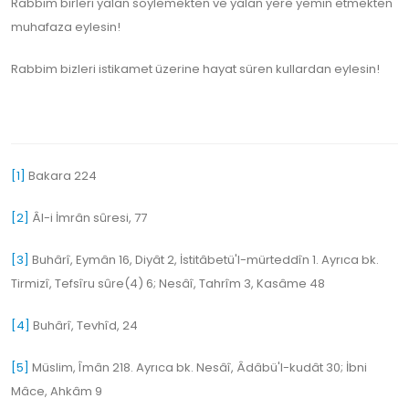
Rabbim birleri yalan söylemekten ve yalan yere yemin etmekten
muhafaza eylesin!
Rabbim bizleri istikamet üzerine hayat süren kullardan eylesin!
[1]
Bakara 224
[2]
Âl-i İmrân sûresi, 77
[3]
Buhârî, Eymân 16, Diyât 2, İstitâbetü'l-mürteddîn 1. Ayrıca bk.
Tirmizî, Tefsîru sûre(4) 6; Nesâî, Tahrîm 3, Kasâme 48
[4]
Buhârî, Tevhîd, 24
[5]
Müslim, Îmân 218. Ayrıca bk. Nesâî, Âdâbü'l-kudât 30; İbni
Mâce, Ahkâm 9