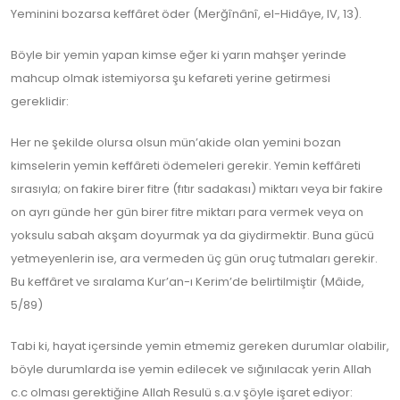
Yeminini bozarsa keffâret öder (Merğînânî, el-Hidâye, IV, 13).
Böyle bir yemin yapan kimse eğer ki yarın mahşer yerinde
mahcup olmak istemiyorsa şu kefareti yerine getirmesi
gereklidir:
Her ne şekilde olursa olsun mün’akide olan yemini bozan
kimselerin yemin keffâreti ödemeleri gerekir. Yemin keffâreti
sırasıyla; on fakire birer fitre (fıtır sadakası) miktarı veya bir fakire
on ayrı günde her gün birer fitre miktarı para vermek veya on
yoksulu sabah akşam doyurmak ya da giydirmektir. Buna gücü
yetmeyenlerin ise, ara vermeden üç gün oruç tutmaları gerekir.
Bu keffâret ve sıralama Kur’an-ı Kerim’de belirtilmiştir (Mâide,
5/89)
Tabi ki, hayat içersinde yemin etmemiz gereken durumlar olabilir,
böyle durumlarda ise yemin edilecek ve sığınılacak yerin Allah
c.c olması gerektiğine Allah Resulü s.a.v şöyle işaret ediyor: