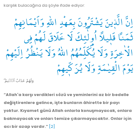
karşılık bulacağına da şöyle ifade ediyor:
اِنَّ الَّذٖينَ يَشْتَرُونَ بِعَهْدِ اللّٰهِ وَاَيْمَانِهِمْ
ثَمَناً قَلٖيلاً اُو۬لٰٓئِكَ لَا خَلَاقَ لَهُمْ فِي
الْاٰخِرَةِ وَلَا يُكَلِّمُهُمُ اللّٰهُ وَلَا يَنْظُرُ اِلَيْهِمْ
يَوْمَ الْقِيٰمَةِ وَلَا يُزَكّٖيهِمْ
ࣕ وَلَهُمْ عَذَابٌ اَلٖيمٌ
“Allah'a karşı verdikleri sözü ve yeminlerini az bir bedelle
değiştirenlere gelince, işte bunların âhirette bir payı
yoktur. Kıyamet günü Allah onlarla konuşmayacak, onlara
bakmayacak ve onları temize çıkarmayacaktır. Onlar için
acı bir azap vardır.”
[2]