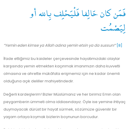
فَمَن كان حَالِفا فَلْيَحْلِف بِالله أو
لِيَصْمُت
“Yemin eden kimse ya Allah adına yemin etsin ya da sussun!”
[8]
İfade ettiğimiz bu kaideler çerçevesinde hayatımızdaki olaylar
karşısında yemin etmekten kaçınmak imanımızın daha kuvvetli
olmasına ve ahrette mükâfata erişmemiz için ne kadar önemli
olduğuna açık deliller mahiyetindedir.
Değerli kardeşlerim! Bizler Müslümanız ve her birimiz Emin olan
peygamberin ümmeti olma iddiasındayız. Öyle ise yemine ihtiyaç
duymayacak dürüst bir hayat sürmek, sözümüze güvenilir bir
yaşam ortaya koymak bizlerin boynunun borcudur.